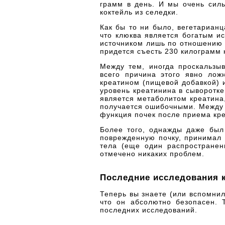
грамм в день. И мы очень сил
коктейль из селедки.
Как бы то ни было, вегетариан
что клюква является богатым ис
источником лишь по отношению к
придется съесть 230 килограмм
Между тем, иногда проскальзыв
всего причина этого явно лож
креатином (пищевой добавкой) 
уровень креатинина в сыворотке
является метаболитом креатина,
получается ошибочными. Между 
функция почек после приема кре
Более того, однажды даже был
поврежденную почку, принимал 
тела (еще один распространен
отмечено никаких проблем.
Последние исследования 
Теперь вы знаете (или вспомнил
что он абсолютно безопасен.
последних исследований.