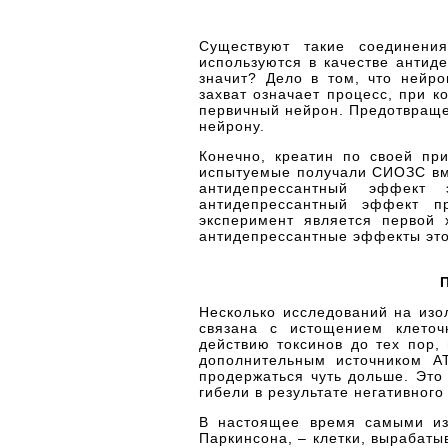
Существуют такие соединения
используются в качестве антиде
значит? Дело в том, что нейр
захват означает процесс, при 
первичный нейрон. Предотвраще
нейрону.
Конечно, креатин по своей пр
испытуемые получали СИОЗС вме
антидепрессантный эффект 
антидепрессантный эффект п
эксперимент является первой 
антидепрессантные эффекты это
Несколько исследований на изо
связана с истощением клеточ
действию токсинов до тех пор,
дополнительным источником А
продержаться чуть дольше. Это
гибели в результате негативного
В настоящее время самыми изу
Паркинсона, – клетки, вырабаты