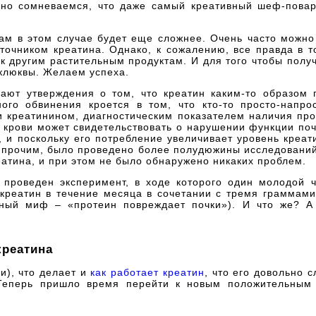
ьно сомневаемся, что даже самый креативный шеф-повар
цам в этом случае будет еще сложнее. Очень часто можно
точником креатина. Однако, к сожалению, все правда в т
 другим растительным продуктам. И для того чтобы получ
 клюквы. Желаем успеха.
ают утверждения о том, что креатин каким-то образом 
ного обвинения кроется в том, что кто-то просто-напр
и креатинином, диагностическим показателем наличия пр
 крови может свидетельствовать о нарушении функции поч
 и поскольку его потребление увеличивает уровень креат
прочим, было проведено более полудюжины исследований,
атина, и при этом не было обнаружено никаких проблем.
 проведен эксперимент, в ходе которого один молодой 
креатин в течение месяца в сочетании с тремя граммами
ный миф – «протеин повреждает почки»). И что же? А 
креатина
и), что делает и
как работает креатин
, что его довольно с
 Теперь пришло время перейти к новым положительным