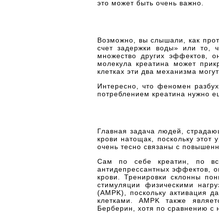
это может быть очень важно.
Возможно, вы слышали, как прот
счет задержки воды» или то, 
множество других эффектов, он
молекула креатина может прикр
клетках эти два механизма мог
Интересно, что феномен разбух
потреблением креатина нужно е
Главная задача людей, страдаю
крови натощак, поскольку этот 
очень тесно связаны с повышен
Сам по себе креатин, по вс
антидепрессантных эффектов, о
крови. Тренировки склонны пон
стимуляции физическими нагру
(AMPK), поскольку активация д
клетками. AMPK также являет
Берберин, хотя по сравнению с 