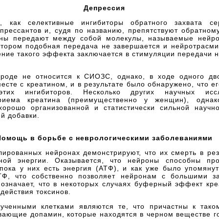
Депрессия
, как селективные ингибиторы обратного захвата се
прессантов и, судя по названию, препятствуют обратному
оны передают между собой молекулы, называемые нейро
котором подобная передача не завершается и нейротрасм
ние такого эффекта заключается в стимуляции передачи 
ироде не относится к СИОЗС, однако, в ходе одного дв
сте с креатином, и в результате было обнаружено, что е
этих ингибиторов. Несколько других научных исс
риема креатина (преимущественно у женщин), одна
хорошо организованной и статистически сильной научн
й добавки.
Помощь в борьбе с неврологическими заболеваниями
лированных нейронах демонстрируют, что их смерть в рез
ной энергии. Оказывается, что нейроны способны про
 пока у них есть энергия (АТФ), и как уже было упомяну
ТФ, что собственно позволяет нейронам с большими з
 означает, что в некоторых случаях буферный эффект кре
 действия токсинов.
ченными клетками являются те, что причастны к таком
вающие допамин, которые находятся в черном веществе го