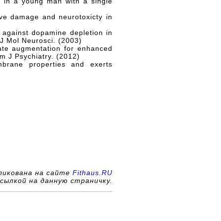
R in a young man with a single
ive damage and neurotoxicty in
or against dopamine depletion in
J Mol Neurosci. (2003)
drate augmentation for enhanced
Am J Psychiatry. (2012)
embrane properties and exerts
ликована на сайте
Fithaus.RU
сылкой на данную страничку.