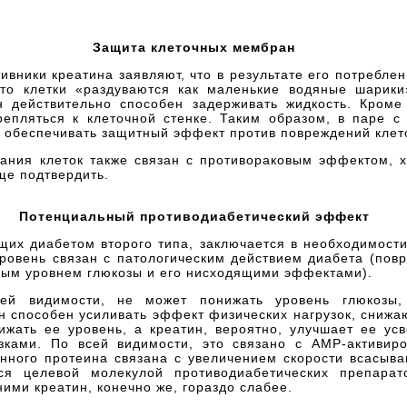
Защита клеточных мембран
ивники креатина заявляют, что в результате его потребле
что клетки «раздуваются как маленькие водяные шарики
 действительно способен задерживать жидкость. Кроме 
епляться к клеточной стенке. Таким образом, в паре с
ут обеспечивать защитный эффект против повреждений кле
ания клеток также связан с противораковым эффектом, х
ще подтвердить.
Потенциальный противодиабетический эффект
щих диабетом второго типа, заключается в необходимост
уровень связан с патологическим действием диабета (повр
ным уровнем глюкозы и его нисходящими эффектами).
ей видимости, не может понижать уровень глюкозы,
н способен усиливать эффект физических нагрузок, сниж
ижать ее уровень, а креатин, вероятно, улучшает ее у
зками. По всей видимости, это связано с AMP-активир
анного протеина связана с увеличением скорости всасыв
ся целевой молекулой противодиабетических препара
ними креатин, конечно же, гораздо слабее.