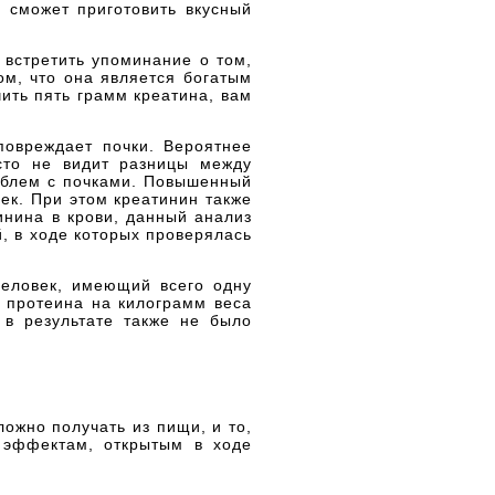
 сможет приготовить вкусный
 встретить упоминание о том,
ом, что она является богатым
ить пять грамм креатина, вам
повреждает почки. Вероятнее
осто не видит разницы между
облем с почками. Повышенный
ек. При этом креатинин также
инина в крови, данный анализ
 в ходе которых проверялась
человек, имеющий всего одну
 протеина на килограмм веса
в результате также не было
ложно получать из пищи, и то,
 эффектам, открытым в ходе