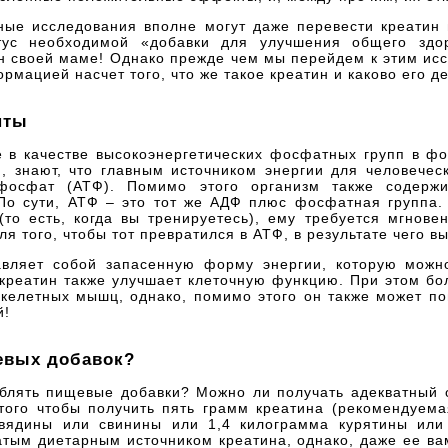
ные исследования вполне могут даже перевести креатин 
ус необходимой «добавки для улучшения общего здор
н своей маме! Однако прежде чем мы перейдем к этим ис
мацией насчет того, что же такое креатин и каково его де
нты
е в качестве высокоэнергетических фосфатных групп в ф
, знают, что главным источником энергии для человечес
ифосфат (АТФ). Помимо этого организм также содерж
По сути, АТФ – это тот же АДФ плюс фосфатная группа. 
(то есть, когда вы тренируетесь), ему требуется мгнов
 того, чтобы тот превратился в АТФ, в результате чего вы
авляет собой запасенную форму энергии, которую можн
 креатин также улучшает клеточную функцию. При этом бол
келетных мышц, однако, помимо этого он также может пом
й!
евых добавок?
еблять пищевые добавки? Можно ли получать адекватный 
 того чтобы получить пять грамм креатина (рекомендуем
вядины или свинины или 1,4 килограмма курятины или 
атым диетарным источником креатина, однако, даже ее ва