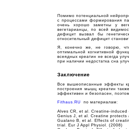
Помимо потенциальной нейропро
с процессами формирования па
очень хорошо заметны у веге
вегетарианцы, по всей видимос
дефицит вызвал бы генетичес
относительный дефицит станови
Я, конечно же, не говорю, чт
оптимальной когнитивной функц
всеядных креатин не всегда улу
при наличии недостатка сна улу
Заключение
Все вышеописанные эффекты кр
построения мышц креатин также
эффективен и безопасен, поэтом
Fithaus.RU
по материалам:
Alves CR, et al. Creatine-induced
Genius J, et al. Creatine protects
Gualano B, et al. Effects of creat
trial. Eur J Appl Physiol. (2008)