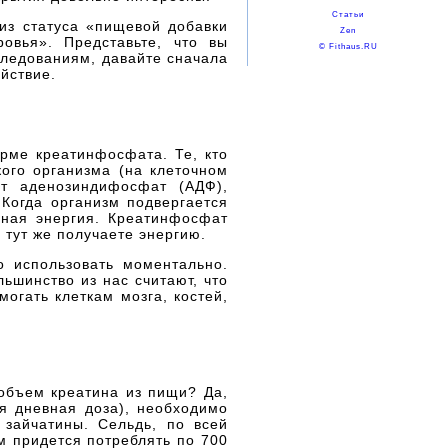
Статьи
из статуса «пищевой добавки
Zen
овья». Представьте, что вы
© Fithaus.RU
следованиям, давайте сначала
йствие.
орме креатинфосфата. Те, кто
кого организма (на клеточном
ит аденозиндифосфат (АДФ),
Когда организм подвергается
енная энергия. Креатинфосфат
 тут же получаете энергию.
о использовать моментально.
ьшинство из нас считают, что
огать клеткам мозга, костей,
объем креатина из пищи? Да,
ая дневная доза), необходимо
зайчатины. Сельдь, по всей
м придется потреблять по 700