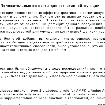
Положительные эффекты для когнитивной функции
текции положительные эффекты креатина на когнитивную
мяти и запоминания. Причем эти вызванные креатином 
тарианцев и веганов. В какой-то степени креатин п
ти, имеют относительный дефицит данного соединения. 
кое нарушение, которое привело бы к развитию слабо
тся предпосылкой для улучшения когнитивной функции кре
о без этой добавки вы станете тупым, однако, исслед
ии необходимо адекватное потребление креатина. Кроме 
чшает когнитивные способности, было установлено, что он
чшает когнитивные процессы в общем.
еатина были обнаружены в ходе исследований, так что 
 способен поддерживать общее здоровье в самых разных
у, учитывая его дешевизну, имеет смысл принимать его ка
 glucose uptake in type 2 diabetes: a role for AMPK-a Amino A
 against excitoxicity in an in vitro model of neurodegeneratio
ine supplementation on renal function: a randomized, double-bl