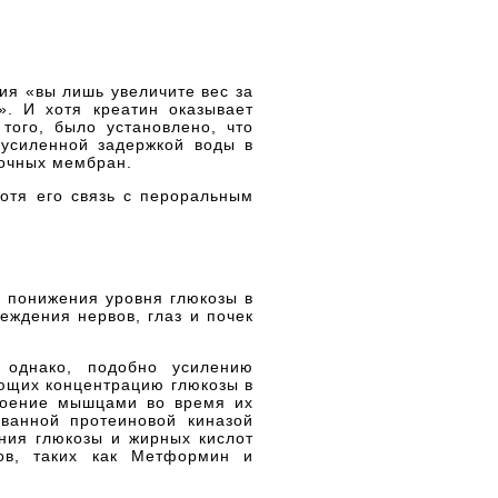
ния «вы лишь увеличите вес за
». И хотя креатин оказывает
того, было установлено, что
 усиленной задержкой воды в
точных мембран.
отя его связь с пероральным
и понижения уровня глюкозы в
еждения нервов, глаз и почек
 однако, подобно усилению
ающих концентрацию глюкозы в
своение мышцами во время их
ованной протеиновой киназой
ания глюкозы и жирных кислот
тов, таких как Метформин и