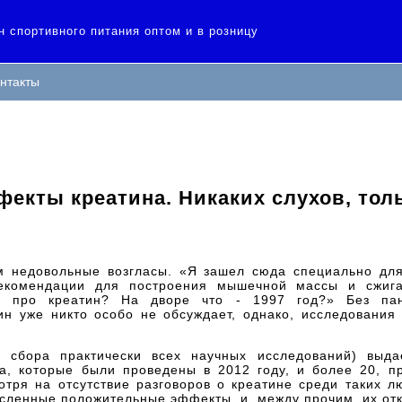
н спортивного питания оптом и в розницу
нтакты
екты креатина. Никаких слухов, толь
 недовольные возгласы. «Я зашел сюда специально для
екомендации для построения мышечной массы и сжига
не про креатин? На дворе что - 1997 год?» Без пан
н уже никто особо не обсуждает, однако, исследования
 сбора практически всех научных исследований) выда
а, которые были проведены в 2012 году, и более 20, п
мотря на отсутствие разговоров о креатине среди таких 
исленные положительные эффекты, и, между прочим, их от