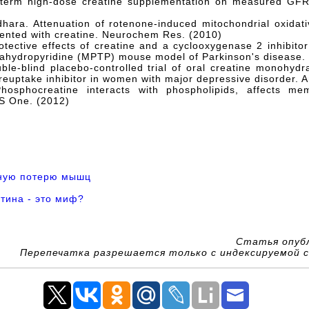
rt-term high-dose creatine supplementation on measured GF
ara. Attenuation of rotenone-induced mitochondrial oxidat
ented with creatine. Neurochem Res. (2010)
protective effects of creatine and a cyclooxygenase 2 inhibit
trahydropyridine (MPTP) mouse model of Parkinson's disease. 
uble-blind placebo-controlled trial of oral creatine monohy
 reuptake inhibitor in women with major depressive disorder. 
Phosphocreatine interacts with phospholipids, affects m
S One. (2012)
тную потерю мышц
тина - это миф?
Статья опуб
Перепечатка разрешается только с индексируемой с