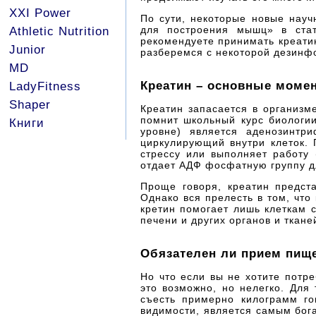
XXI Power
По сути, некоторые новые науч
для построения мышц» в стат
Athletic Nutrition
рекомендуете принимать креати
Junior
разберемся с некоторой дезинфор
MD
Креатин – основные моме
LadyFitness
Shaper
Креатин запасается в организм
помнит школьный курс биологии
Книги
уровне) является аденозинтр
циркулирующий внутри клеток. 
стрессу или выполняет работу 
отдает АДФ фосфатную группу для
Проще говоря, креатин предст
Однако вся прелесть в том, что
кретин помогает лишь клеткам с
печени и других органов и ткане
Обязателен ли прием пищ
Но что если вы не хотите потр
это возможно, но нелегко. Для
съесть примерно килограмм го
видимости, является самым бог