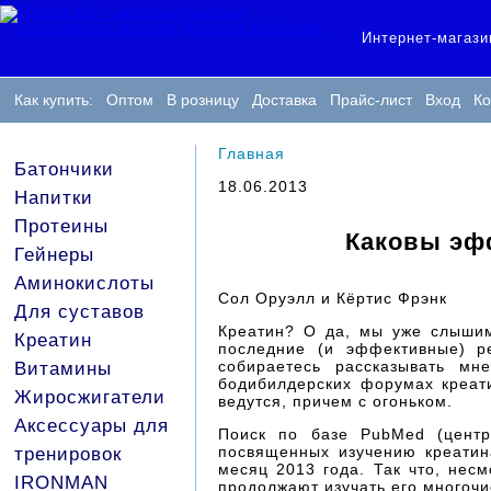
Интернет-магази
Как купить:
Оптом
В розницу
Доставка
Прайс-лист
Вход
Ко
Главная
Батончики
18.06.2013
Напитки
Протеины
Каковы эфф
Гейнеры
Аминокислоты
Сол Оруэлл и Кёртис Фрэнк
Для суставов
Креатин? О да, мы уже слышим
Креатин
последние (и эффективные) р
собираетесь рассказывать м
Витамины
бодибилдерских форумах креати
Жиросжигатели
ведутся, причем с огоньком.
Аксессуары для
Поиск по базе PubMed (центр
посвященных изучению креатин
тренировок
месяц 2013 года. Так что, нес
IRONMAN
продолжают изучать его многоч