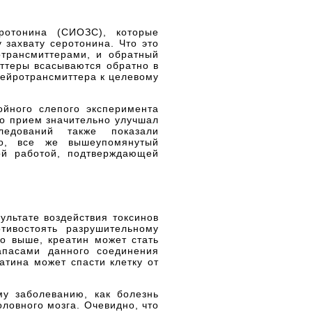
ротонина (СИОЗС), которые
 захвату серотонина. Что это
трансмиттерами, и обратный
иттеры всасываются обратно в
нейротрансмиттера к целевому
ойного слепого эксперимента
го прием значительно улучшал
ледований также показали
ко, все же вышеупомянутый
ой работой, подтверждающей
ультате воздействия токсинов
тивостоять разрушительному
то выше, креатин может стать
апасами данного соединения
атина может спасти клетку от
у заболеванию, как болезнь
ловного мозга. Очевидно, что