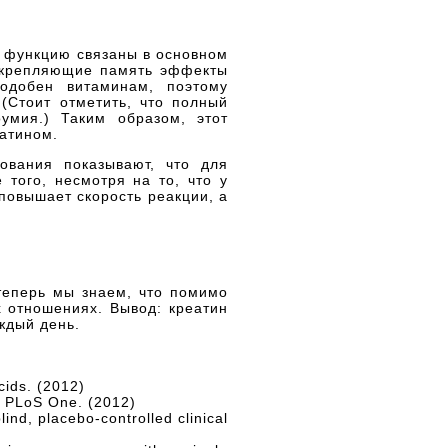
 функцию связаны в основном
укрепляющие память эффекты
одобен витаминам, поэтому
(Стоит отметить, что полный
умия.) Таким образом, этот
атином.
ования показывают, что для
того, несмотря на то, что у
 повышает скорость реакции, а
теперь мы знаем, что помимо
 отношениях. Вывод: креатин
ждый день.
cids. (2012)
n. PLoS One. (2012)
ind, placebo-controlled clinical