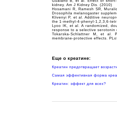
Gualano B, et al. Effect of sho
kidney. Am J Kidney Dis. (2010)
Hosamani R, Ramesh SR, Muralidh
Drosophila melanogaster supplem
Klivenyi P, et al. Additive neuro
the 1-methyl-4-phenyl-1,2,3,6-te
Lyoo IK, et al. A randomized, do
response to a selective serotonin
Tokarska-Schlattner M, et al. 
membrane-protective effects. PLo
Еще о креатине:
Креатин предотвращает возрас
Самая эффективная форма креа
Креатин: эффект для всех?